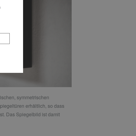
n
ssischen, symmetrischen
piegeltüren erhältlich, so dass
st. Das Spiegelbild ist damit