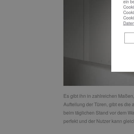
ein b
Cooki
Cooki
Cooki
Daten
Es gibt ihn in zahlreichen Maßen
Aufteilung der Türen, gibt es die
beim täglichen Stand vor dem Wasch
perfekt und der Nutzer kann gleic