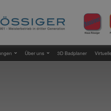
ungen
Über uns
3D Badplaner
Virtuel