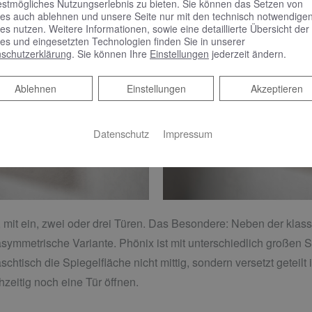
estmögliches Nutzungserlebnis zu bieten. Sie können das Setzen von
es auch ablehnen und unsere Seite nur mit den technisch notwendige
es nutzen. Weitere Informationen, sowie eine detaillierte Übersicht der
es und eingesetzten Technologien finden Sie in unserer
schutzerklärung
. Sie können Ihre
Einstellungen
jederzeit ändern.
Ablehnen
Ablehnen
Einstellungen
Akzeptieren
Datenschutz
Impressum
, mit ein, zwei oder drei Türen. Das Besondere: Neben der kla
 asymmetrische Variante. Phönix ist mit unterschiedlich großen S
tisch die Spiegelfläche nicht mittig, sondern versetzt geteilt i
hzeitig noch eine Tür öffnen.