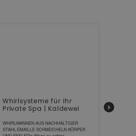
Whirlsysteme für Ihr
Gesta
Private Spa | Kaldewei
alltä
HANS
WHIRLWANNEN AUS NACHHALTIGER
STAHL-EMAILLE SCHMEICHELN KÖRPER
Stil für 
UND SEELEDie Wege zu echter