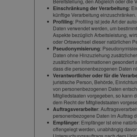
Bereitstellung, den Abgleich oder die
Einschränkung der Verarbeitung
: E
künftige Verarbeitung einzuschränken.
Profiling
: Profiling ist jede Art der 
Daten verwendet werden, um bestimmte 
Aspekte bezüglich Arbeitsleistung, wirt
oder Ortswechsel dieser natürlichen P
Pseudonymisierung
: Pseudonymisier
Daten ohne Hinzuziehung zusätzlicher 
zusätzlichen Informationen gesondert
dass die personenbezogenen Daten nich
Verantwortlicher oder für die Verarb
juristische Person, Behörde, Einrichtu
von personenbezogenen Daten entschei
Mitgliedstaaten vorgegeben, so kann 
dem Recht der Mitgliedstaaten vorges
Auftragsverarbeiter
: Auftragsverarbei
personenbezogene Daten im Auftrag des
Empfänger
: Empfänger ist eine natür
offengelegt werden, unabhängig davon,
Untersuchungsauftrags nach dem Union