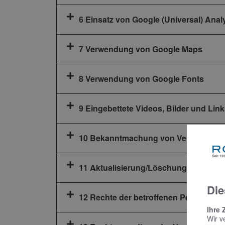
6 Einsatz von Google (Universal) Anal
7 Verwendung von Google Maps
8 Verwendung von Google Fonts
9 Eingebettete Videos, Bilder und Link
10 Bekanntmachung von Veränderun
11 Aktualisierung/Löschung Ihrer per
Die
12 Rechte der betroffenen Personen
Ihre 
Wir v