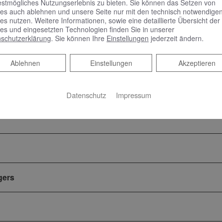
estmögliches Nutzungserlebnis zu bieten. Sie können das Setzen von
es auch ablehnen und unsere Seite nur mit den technisch notwendige
es nutzen. Weitere Informationen, sowie eine detaillierte Übersicht der
es und eingesetzten Technologien finden Sie in unserer
rbeitung, die von dem Verantwortlichen oder einem Dritten 
schutzerklärung
. Sie können Ihre
Einstellungen
jederzeit ändern.
echpartner
Ablehnen
Ablehnen
Einstellungen
Akzeptieren
ad und Heizung
Datenschutz
Impressum
gers