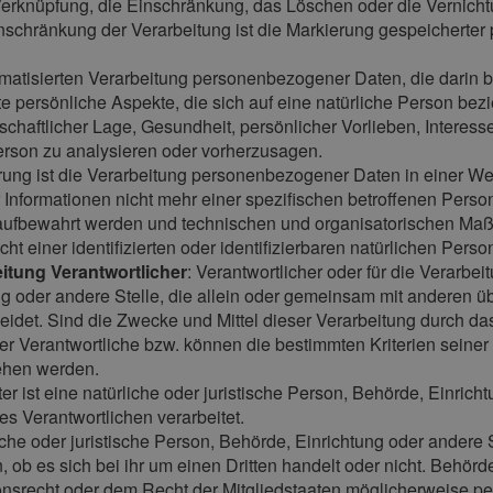
 Verknüpfung, die Einschränkung, das Löschen oder die Vernicht
inschränkung der Verarbeitung ist die Markierung gespeicherter
automatisierten Verarbeitung personenbezogener Daten, die dari
persönliche Aspekte, die sich auf eine natürliche Person bez
schaftlicher Lage, Gesundheit, persönlicher Vorlieben, Interesse
erson zu analysieren oder vorherzusagen.
ung ist die Verarbeitung personenbezogener Daten in einer W
Informationen nicht mehr einer spezifischen betroffenen Pers
 aufbewahrt werden und technischen und organisatorischen Maß
t einer identifizierten oder identifizierbaren natürlichen Per
eitung Verantwortlicher
: Verantwortlicher oder für die Verarbei
ng oder andere Stelle, die allein oder gemeinsam mit anderen ü
det. Sind die Zwecke und Mittel dieser Verarbeitung durch da
der Verantwortliche bzw. können die bestimmten Kriterien sein
ehen werden.
ter ist eine natürliche oder juristische Person, Behörde, Einrich
 Verantwortlichen verarbeitet.
liche oder juristische Person, Behörde, Einrichtung oder ander
 ob es sich bei ihr um einen Dritten handelt oder nicht. Behö
srecht oder dem Recht der Mitgliedstaaten möglicherweise pe